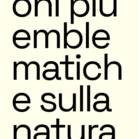
oni più
emble
matich
e sulla
natura