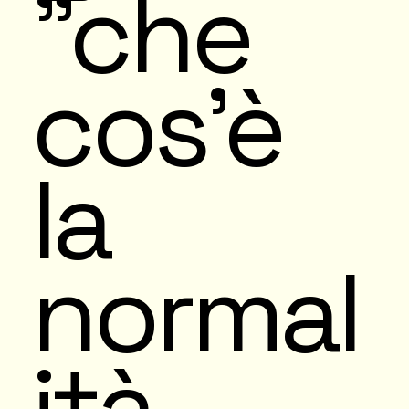
"che
cos’è
la
normal
ità