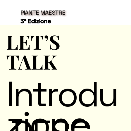
PIANTE MAESTRE
3ª Edizione
LET’S
LET’S
TALK
TALK
Introdu
zione