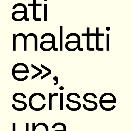
ati
malatti
e»,
scrisse
una