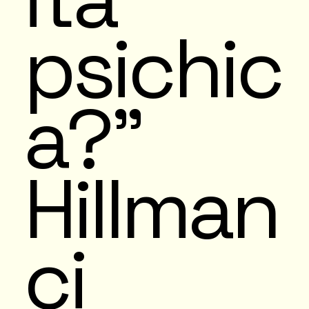
psichic
a?"
Hillman
ci