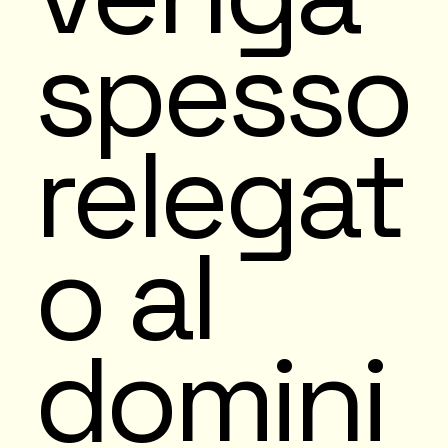
spesso
relegat
o al
domini