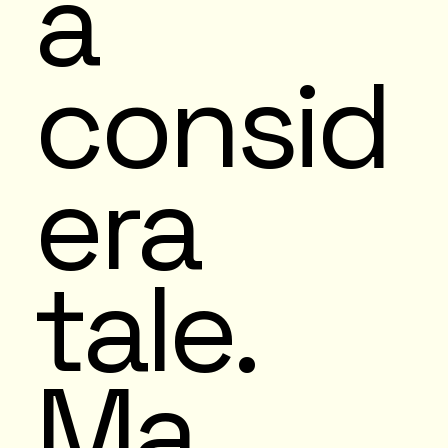
à
consid
era
tale.
Ma