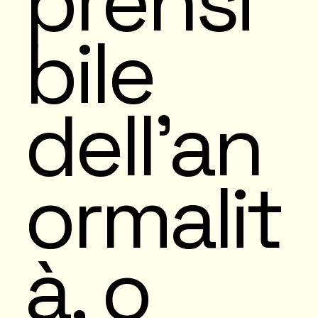
prensi
bile
dell’an
ormalit
à, o