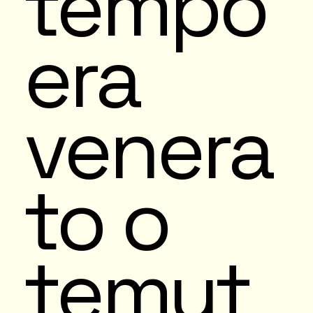
tempo
era
venera
to o
temut