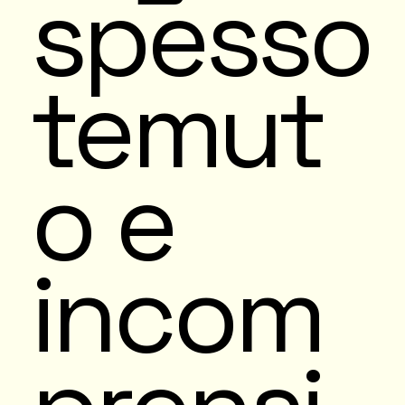
spesso
temut
o e
incom