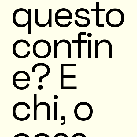
questo
confin
e? E
chi, o