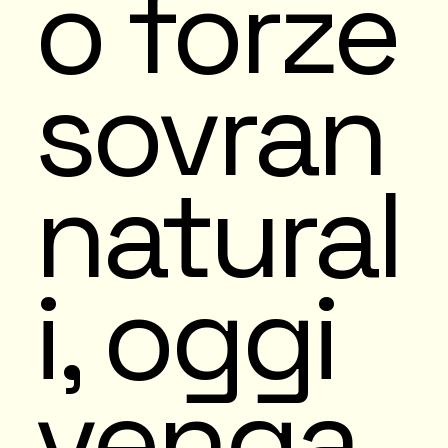
o forze
sovran
natural
i, oggi
venga