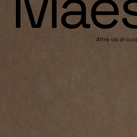
Maes
Altre via di cu