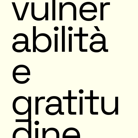
vulner
abilità
e
gratitu
dine.