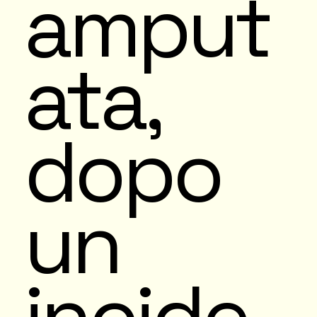
amput
ata,
dopo
un
incide