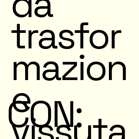
da
trasfor
mazion
e
CON:
vissuta