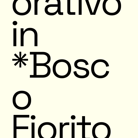
orativo
in
*Bosc
o
Fiorito