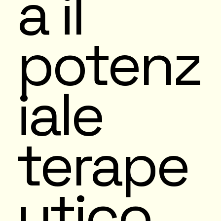
a il
potenz
iale
terape
utico