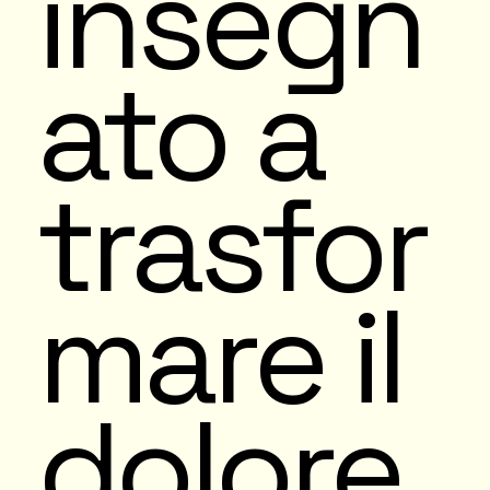
insegn
ato a
trasfor
mare il
dolore