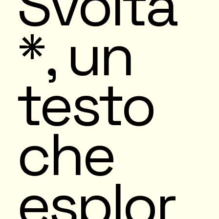
Svolta
*, un
testo
che
esplor