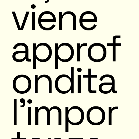
viene
approf
ondita
l’impor