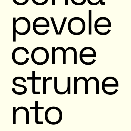
pevole
come
strume
nto