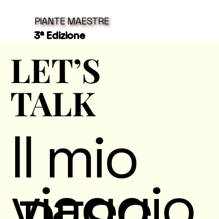
PIANTE MAESTRE
3ª Edizione
LET’S
LET’S
TALK
TALK
Il mio
viaggio