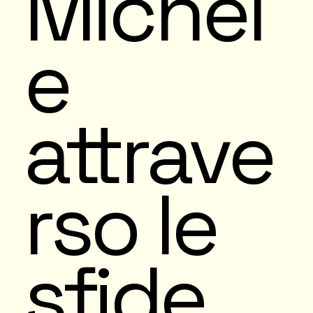
Michèl
e
attrave
rso le
sfide