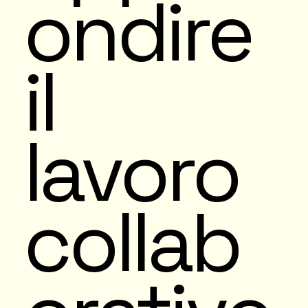
ondire
il
lavoro
collab