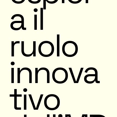
a il
ruolo
innova
tivo