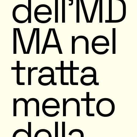
dell’MD
MA nel
tratta
mento
della