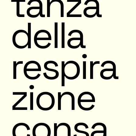
tanza
della
respira
zione
consa