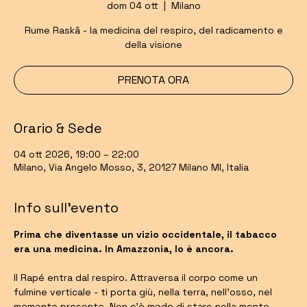
dom 04 ott
  |  
Milano
Rume Raskã - la medicina del respiro, del radicamento e
della visione
PRENOTA ORA
Orario & Sede
04 ott 2026, 19:00 – 22:00
Milano, Via Angelo Mosso, 3, 20127 Milano MI, Italia
Info sull'evento
Prima che diventasse un vizio occidentale, il tabacco 
era una medicina. In Amazzonia, lo è ancora.
Il Rapé entra dal respiro. Attraversa il corpo come un 
fulmine verticale - ti porta giù, nella terra, nell'osso, nel 
momento presente. Non c'è modo di stare nella mente 