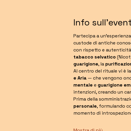
Info sull'even
Partecipa a un'esperienza
custode di antiche conosc
con rispetto e autenticità
tabacco selvatico
 (Nicot
guarigione
, la 
purificazio
Al centro del rituale vi è 
e Aria
 — che vengono onora
mentale
 e 
guarigione em
intenzioni, creando un c
Prima della somministrazi
personale
, formulando co
momento di introspezion
Mostra di più