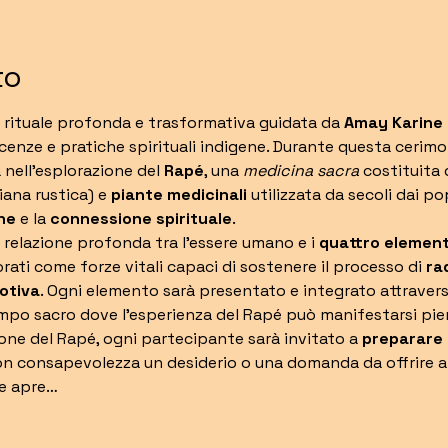
to
 rituale profonda e trasformativa guidata da 
Amay Karine
enze e pratiche spirituali indigene. Durante questa cerim
 nell'esplorazione del 
Rapé
, una 
medicina sacra
 costituita 
iana rustica) e 
piante medicinali
 utilizzata da secoli dai po
ne
 e la 
connessione spirituale
.
la relazione profonda tra l'essere umano e i 
quattro element
ti come forze vitali capaci di sostenere il processo di 
ra
otiva
. Ogni elemento sarà presentato e integrato attraverso
ampo sacro dove l’esperienza del Rapé può manifestarsi pi
one del Rapé, ogni partecipante sarà invitato a 
preparare i
n consapevolezza un desiderio o una domanda da offrire al
e apre…