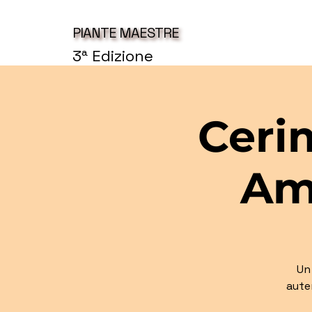
PIANTE MAESTRE
3ª Edizione
Ceri
Am
Un
auten