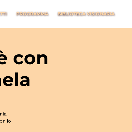
TTI
PROGRAMMA
BIBLIOTECA VISIONARIA
è con
ela
nia
con lo