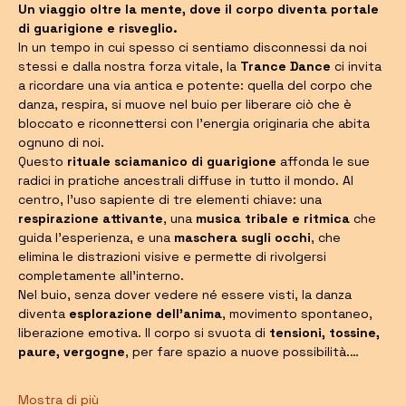
Un viaggio oltre la mente, dove il corpo diventa portale 
di guarigione e risveglio.
In un tempo in cui spesso ci sentiamo disconnessi da noi 
stessi e dalla nostra forza vitale, la 
Trance Dance
 ci invita 
a ricordare una via antica e potente: quella del corpo che 
danza, respira, si muove nel buio per liberare ciò che è 
bloccato e riconnettersi con l’energia originaria che abita 
ognuno di noi.
Questo 
rituale sciamanico di guarigione
 affonda le sue 
radici in pratiche ancestrali diffuse in tutto il mondo. Al 
centro, l’uso sapiente di tre elementi chiave: una 
respirazione attivante
, una 
musica tribale e ritmica
 che 
guida l’esperienza, e una 
maschera sugli occhi
, che 
elimina le distrazioni visive e permette di rivolgersi 
completamente all’interno.
Nel buio, senza dover vedere né essere visti, la danza 
diventa 
esplorazione dell’anima
, movimento spontaneo, 
liberazione emotiva. Il corpo si svuota di 
tensioni, tossine, 
paure, vergogne
, per fare spazio a nuove possibilità.…
Mostra di più